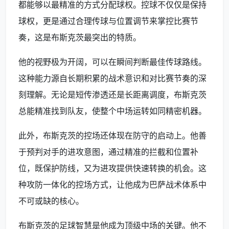
都能够以最精准的方式分配球权。控球不仅仅是保持
球权，更是通过合理传球与位置调节来掌控比赛节
奏，这是布斯克茨最突出的特质。
他的视野极为开阔，可以在瞬间判断最佳传球路线。
这种能力源自长期积累的战术意识和对比赛节奏的深
刻理解。无论是短传渗透还是长距离调度，布斯克茨
总能精准找到队友，使整个中场运转如同精密机器。
此外，布斯克茨的控场还体现在防守的启动上。他善
于预判对手的进攻意图，通过精准的拦截和位置补
位，既保护防线，又为进攻提供快速转换的机会。这
种攻防一体化的控场方式，让他成为巴萨战术体系中
不可或缺的核心。
布斯克茨的足球智慧是他成为顶级中场的关键。他不