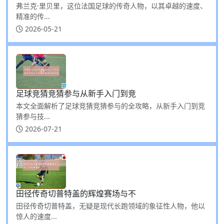
弗兰克·里贝里，这位法国足球的传奇人物，以其卓越的速度、
精准的传...
2026-05-21
足球竞猜竞猜参与从新手入门到竞
本文全面解析了足球竞猜竞猜参与的全攻略，从新手入门到竞
猜参与技...
2026-07-21
田径传奇切普特盖的辉煌赛场与不
田径传奇切普特盖，无疑是现代长跑领域的象征性人物，他以
惊人的速度...