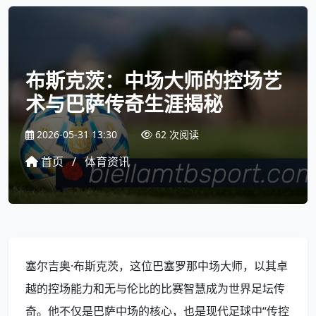
布斯克茨：中场大师的控场艺
术与巴萨传奇生涯揭秘
2026-05-31 13:30
62 次阅读
首页
/
体育资讯
塞尔吉奥·布斯克茨，这位巴塞罗那中场大师，以其卓
越的控场能力和无与伦比的比赛智慧成为世界足坛传
奇。他不仅是巴萨中场的核心，也是现代足球中“传控