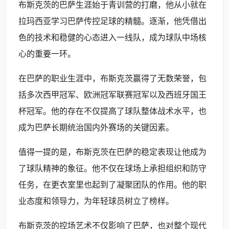
布斯克茨的巴萨生涯始于青训营的打磨，他从小就在
拉玛西亚学习巴萨传控足球的精髓。逐渐，他凭借出
色的技术和稳健的心态进入一线队，成为球队中场核
心的重要一环。
在巴萨的职业生涯中，布斯克茨赢得了无数荣誉，包
括多次西甲冠军、欧洲冠军联赛冠军以及西班牙国王
杯冠军。他的存在不仅提高了球队整体战术水平，也
成为巴萨长期统治国内外赛场的关键因素。
值得一提的是，布斯克茨在巴萨的稳定表现让他成为
了球队精神的象征。他不仅在球场上承担组织和防守
任务，在更衣室里也起到了凝聚团队的作用。他的职
业态度和领导力，为年轻球员树立了榜样。
布斯克茨的控场艺术不仅影响了巴萨，也对整个现代