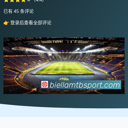
已有 45 条评论
👉 登录后查看全部评论