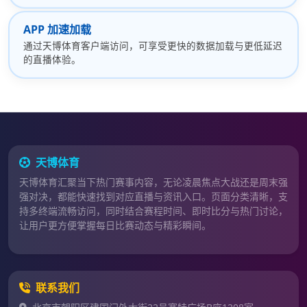
APP 加速加载
通过天博体育客户端访问，可享受更快的数据加载与更低延迟
的直播体验。
天博体育
天博体育汇聚当下热门赛事内容，无论凌晨焦点大战还是周末强
强对决，都能快速找到对应直播与资讯入口。页面分类清晰，支
持多终端流畅访问，同时结合赛程时间、即时比分与热门讨论，
让用户更方便掌握每日比赛动态与精彩瞬间。
联系我们