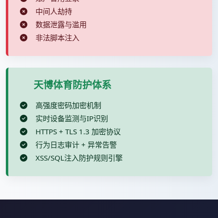
中间人劫持
数据泄露与滥用
非法脚本注入
天博体育防护体系
高强度密码加密机制
实时设备监测与IP识别
HTTPS + TLS 1.3 加密协议
行为日志审计 + 异常告警
XSS/SQL注入防护规则引擎