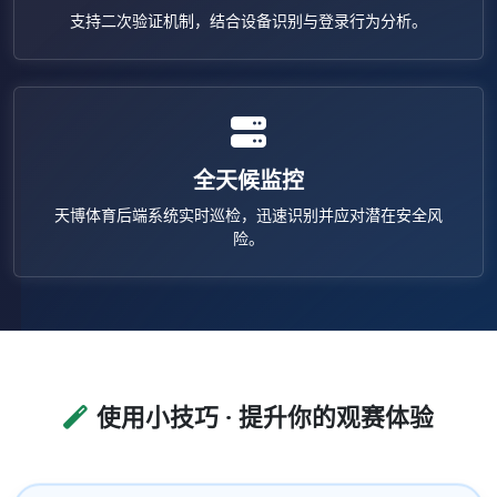
支持二次验证机制，结合设备识别与登录行为分析。
全天候监控
天博体育后端系统实时巡检，迅速识别并应对潜在安全风
险。
使用小技巧 · 提升你的观赛体验