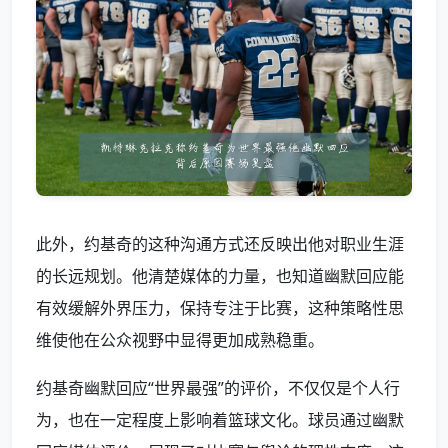
此外，约基奇的这种沟通方式还反映出他对职业生涯
的长远规划。他清楚媒体的力量，也知道幽默回应能
有效缓解外界压力，保持专注于比赛，这种策略性思
维使他在公众视野中显得更加成熟稳重。
约基奇幽默回应“世界最强”的评价，不仅仅是个人行
为，也在一定程度上影响着篮球文化。球员通过幽默