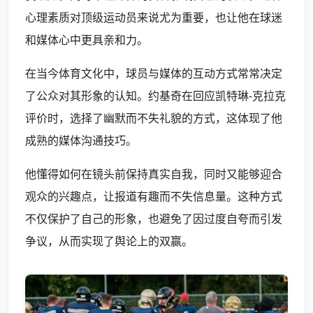
心理素质对顶级运动员来说尤为重要，也让他在球迷
和媒体心中更具亲和力。
在当今体育文化中，球员与媒体的互动方式常常决定
了公众对其形象的认知。约基奇在回应凯特琳-克拉克
评价时，选择了幽默而不失礼貌的方式，这体现了他
成熟的媒体沟通技巧。
他懂得如何在镜头前保持真实自我，同时又能够迎合
观众的兴趣点，让报道有趣而不失信息量。这种方式
不仅保护了自己的形象，也避免了因过度自夸而引发
争议，从而实现了舆论上的双赢。