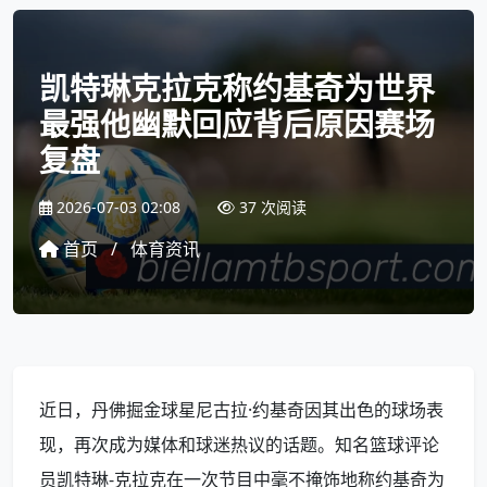
凯特琳克拉克称约基奇为世界
最强他幽默回应背后原因赛场
复盘
2026-07-03 02:08
37 次阅读
首页
/
体育资讯
近日，丹佛掘金球星尼古拉·约基奇因其出色的球场表
现，再次成为媒体和球迷热议的话题。知名篮球评论
员凯特琳-克拉克在一次节目中毫不掩饰地称约基奇为