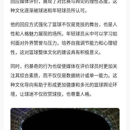
回应媒体评价，展现了对比赛与舆论的理性态度，这
种文化逐渐被球迷和年轻球员所认可。
他的回应方式强化了篮球不仅是竞技的舞台，也是人
性和人格魅力展现的场所。年轻球员从中可以学习如
何面对外界赞誉与压力，培养自我调节能力和心理韧
性，这对篮球整体文化的建设具有积极意义。
同时，约基奇的行为也促使媒体在评价球员时更加关
注其综合素质，而不仅仅是数据统计或单一能力。这
种文化导向有助于形成更加健康和多元的篮球舆论环
境，让球迷不仅欣赏球技，也尊重人格。