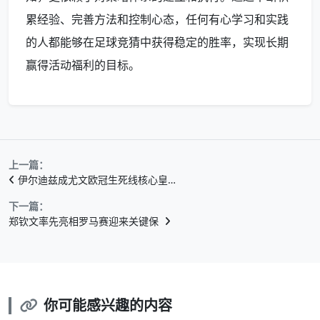
累经验、完善方法和控制心态，任何有心学习和实践
的人都能够在足球竞猜中获得稳定的胜率，实现长期
赢得活动福利的目标。
上一篇：
伊尔迪兹成尤文欧冠生死线核心皇…
下一篇：
郑钦文率先亮相罗马赛迎来关键保
你可能感兴趣的内容