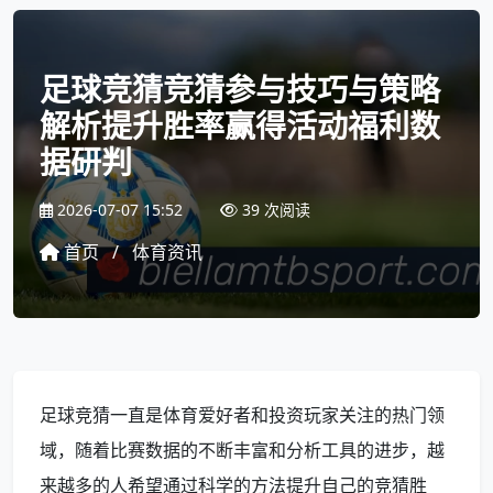
足球竞猜竞猜参与技巧与策略
解析提升胜率赢得活动福利数
据研判
2026-07-07 15:52
39 次阅读
首页
/
体育资讯
足球竞猜一直是体育爱好者和投资玩家关注的热门领
域，随着比赛数据的不断丰富和分析工具的进步，越
来越多的人希望通过科学的方法提升自己的竞猜胜