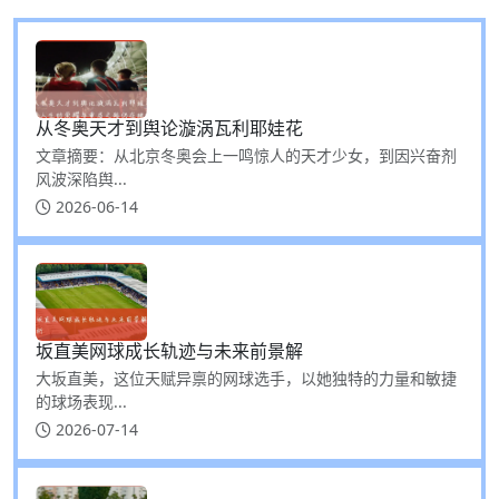
从冬奥天才到舆论漩涡瓦利耶娃花
文章摘要：从北京冬奥会上一鸣惊人的天才少女，到因兴奋剂
风波深陷舆...
2026-06-14
坂直美网球成长轨迹与未来前景解
大坂直美，这位天赋异禀的网球选手，以她独特的力量和敏捷
的球场表现...
2026-07-14