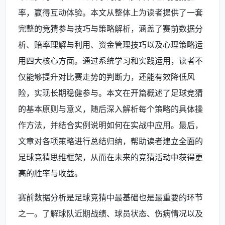
率，赢得互动体验。本文从整体上为读者提供了一套
完整的竞猜参与技巧与策略解析，涵盖了赛前数据分
析、赔率理解与利用、资金管理技巧以及心理策略运
用四大核心方面。通过系统学习和实践运用，读者不
仅能够提升对比赛走势的判断力，还能有效降低风
险，实现长期稳健参与。本文在开篇概述了足球竞猜
的基本原则与意义，随后深入解析每个策略的具体操
作方法，并结合实例说明如何在实战中应用。最后，
文章对各项策略进行总结归纳，帮助读者建立全面的
足球竞猜思维框架，从而在未来的竞猜活动中获得更
高的胜率与收益。
赛前数据分析是足球竞猜中最基础也是最重要的环节
之一。了解球队近期战绩、球员状态、伤病情况以及