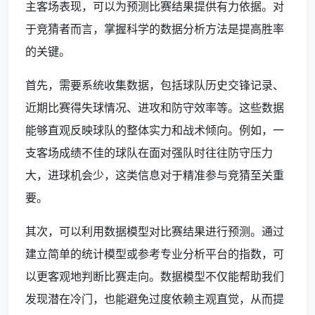
主客场表现，可以为预测比赛结果提供有力依据。对
于竞猜者而言，掌握科学的数据分析方法是提高胜率
的关键。
首先，需要系统收集数据，包括球队历史交锋记录、
近期比赛得失球情况、进攻和防守效率等。这些数据
能够直观反映球队的整体实力和战术倾向。例如，一
支客场成绩不佳的球队在面对强队时往往防守压力
大，进球机会少，这类信息对于精准参与竞猜至关重
要。
其次，可以利用数据模型对比赛结果进行预测。通过
建立简单的统计模型或参考专业分析平台的指数，可
以更客观地判断比赛走向。数据模型不仅能帮助我们
发现潜在冷门，也能避免过度依赖主观直觉，从而提