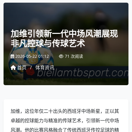
加维引领新一代中场风潮展现
非凡控球与传球艺术
2026-05-22 01:12
71 次阅读
首页
/
体育资讯
加维，这位年仅二十出头的西班牙中场新星，正以其
卓越的控球能力与精准的传球艺术，引领新一代中场
风潮。他的比赛风格融合了传统西班牙传控足球的精