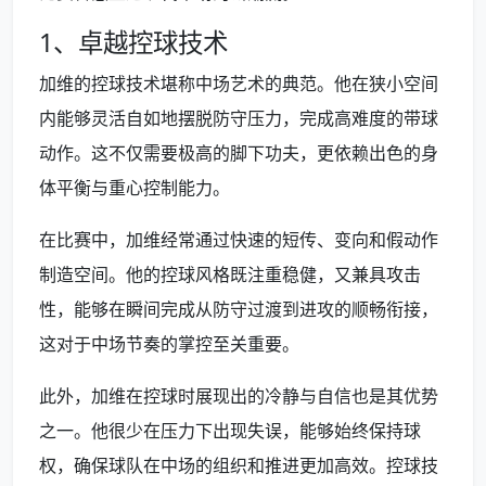
1、卓越控球技术
加维的控球技术堪称中场艺术的典范。他在狭小空间
内能够灵活自如地摆脱防守压力，完成高难度的带球
动作。这不仅需要极高的脚下功夫，更依赖出色的身
体平衡与重心控制能力。
在比赛中，加维经常通过快速的短传、变向和假动作
制造空间。他的控球风格既注重稳健，又兼具攻击
性，能够在瞬间完成从防守过渡到进攻的顺畅衔接，
这对于中场节奏的掌控至关重要。
此外，加维在控球时展现出的冷静与自信也是其优势
之一。他很少在压力下出现失误，能够始终保持球
权，确保球队在中场的组织和推进更加高效。控球技