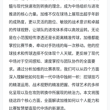
髓与现代快速攻防转换的理念，成为中场组织与进攻
推进的核心力量。加维不仅在球场上展现出超乎年龄
的成熟度，更以灵活的跑位、敏锐的战术意识和卓越
的传球视野，让球队的进攻体系得以高效运转。无论
是在小范围短传渗透还是长距离精准传球，加维都能
掌控比赛节奏，牵动对手防线的每一次移动。他的控
球技术和传球选择不仅体现个人天赋，更反映了现代
中场对于空间感知、速度掌控与团队协作的全面要
求。通过分析加维的比赛表现，我们可以从四个方面
深入理解他如何在新一代中场中独树一帜：控球技巧
的精湛运用、战术视野的精准把握、传球艺术的多样
化呈现以及在攻防转换中所展现的统治力。本文将围
绕这四个核心方面，全面解读加维如何以个人能力和
比赛智慧塑造现代中场的新潮流。