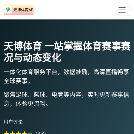
天博体育
一站掌握体育赛事赛
况与动态变化
一体化体育服务平台，数据准确，
高清直播
畅享
全球赛事。
聚焦足球、篮球、电竞等内容，
实时更新赛事信
息
，体验更流畅。
用户评论
⭐⭐⭐⭐☆（4.3）