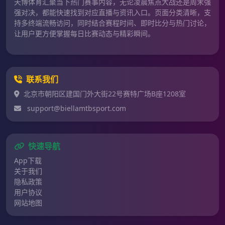
天博体育汇聚当下热门赛事内容，无论凌晨焦点大战还是周末强
强对决，都能快速找到对应直播与资讯入口。页面分类清晰，支
持多终端流畅访问，同时结合赛程时间、即时比分与热门讨论，
让用户更方便掌握每日比赛动态与精彩瞬间。
联系我们
北京市朝阳区建国门外大街22号赛特广场B座1208室
support@biellamtbsport.com
快速导航
App下载
关于我们
隐私政策
用户协议
网站地图