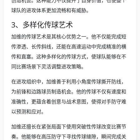
创造机会。这种能力不仅提升了自身价值，也使整个
球队的进攻体系更加流畅和有威胁。
3、多样化传球艺术
加维的传球艺术是其核心优势之一。他不仅能完成短
传渗透、长传斜线，还能在高速运动中完成精准的横
传和直塞。这种多样化的传球方式，使球队能够在不
同比赛场景下灵活调整进攻策略。
在进攻组织中，加维善于利用小角度传球撕开防线，
为前锋和边路球员制造机会。他的传球不仅有速度和
准确性，更蕴含着创意与战术意图，使得对手防守难
以预测和应对。
加维还擅长在紧张局面下使用突破性传球改变比赛节
奏。他能够在高压防守下寻找传球缝隙，瞬间完成关