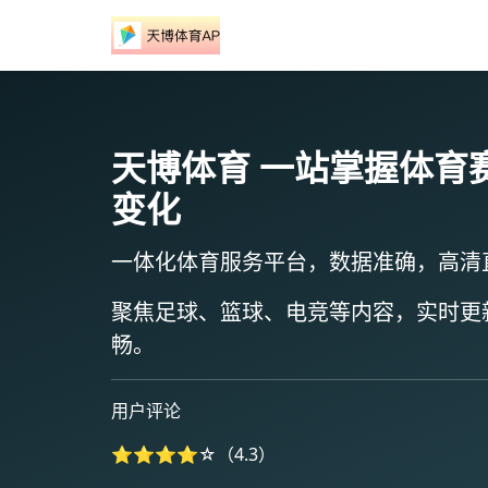
天博体育
一站掌握体育
变化
一体化体育服务平台，数据准确，
高清
聚焦足球、篮球、电竞等内容，
实时更
畅。
用户评论
⭐⭐⭐⭐☆（4.3）