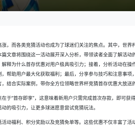
高涨，而各类竞猜活动也成为了球迷们关注的焦点。其中，世界
本篇文章将围绕这一活动展开深入分析，带领读者全面了解活动
，解释为什么首存优惠对用户极具吸引力；接着，分析活动在操
制，帮助用户最大化获取福利；最后，分享参与技巧和注意事项
言，结合实际案例，带你全方位领略世界杯竞猜首存优惠大放送
点在于“首存即享”，这意味着新用户只需完成首次存款，即可获
活动的吸引力，让更多球迷愿意尝试竞猜玩法。
括活动福利、积分奖励以及竞猜免单等。这些优惠不仅丰富了活