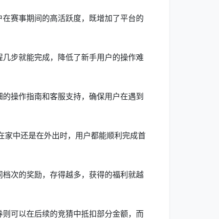
户在赛事期间的高活跃度，既增加了平台的
程几步就能完成，降低了新手用户的操作难
细的操作指南和客服支持，确保用户在遇到
在家中还是在外出时，用户都能顺利完成首
同档次的奖励，存得越多，获得的福利就越
券则可以在后续的竞猜中抵扣部分金额，而