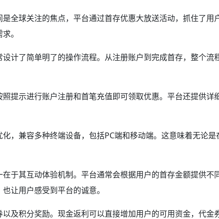
间是全球关注的焦点，平台通过首存优惠大放送活动，抓住了用
需求。
常设计了简单明了的操作流程。从注册账户到完成首存，整个流
按照提示进行账户注册和首笔充值即可领取优惠。平台还提供详
优化，兼容多种终端设备，包括PC端和移动端。这意味着无论是
一在于其互动体验机制。平台通常会根据用户的首存金额提供不
，也让用户感受到平台的诚意。
券以及积分奖励。现金返利可以直接增加用户的可用资金，代金