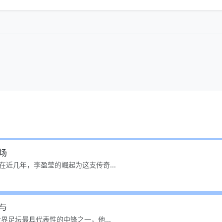
场
近几年，李盈莹的崛起为这支传奇...
与
界足坛最具代表性的中锋之一，他...