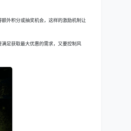
得额外积分或抽奖机会，这样的激励机制让
要满足获取最大优惠的需求，又要控制风